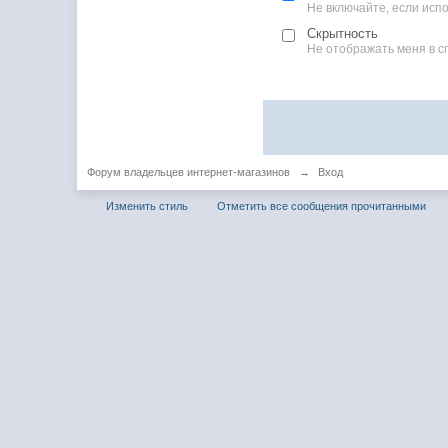
Не включайте, если ис
Скрытность
Не отображать меня в с
Форум владельцев интернет-магазинов
→
Вход
Изменить стиль
Отметить все сообщения прочитанными