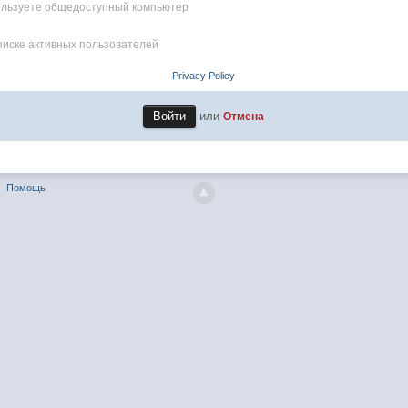
пользуете общедоступный компьютер
писке активных пользователей
Privacy Policy
или
Отмена
Помощь