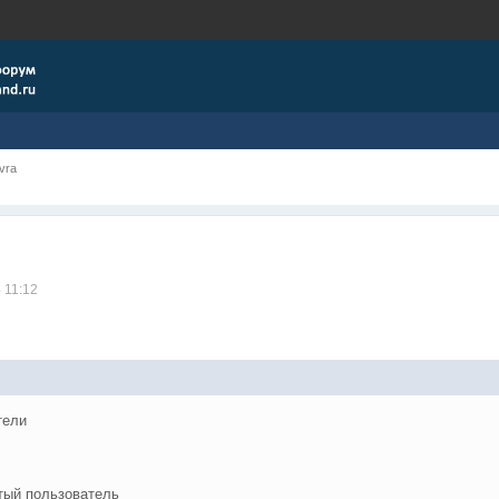
vra
 11:12
тели
тый пользователь