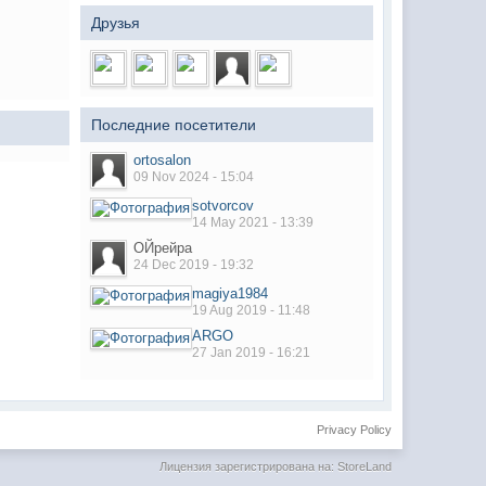
Друзья
Последние посетители
ortosalon
09 Nov 2024 - 15:04
sotvorcov
14 May 2021 - 13:39
ОЙрейра
24 Dec 2019 - 19:32
magiya1984
19 Aug 2019 - 11:48
ARGO
27 Jan 2019 - 16:21
Privacy Policy
Лицензия зарегистрирована на: StoreLand