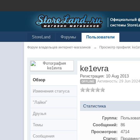
StoreLand
Форумы
Пользователи
Форум владельцев интернет-магазинов
→
Просмотр профиля: ke1e
ke1evra
Регистрация: 10 Aug 2013
Обзор
Активность: 29 Jun 2024
OFFLINE
Изменения статуса
"Лайки"
Статистика
Друзья
Группа:
Пользова
Темы
Сообщений:
86
Просмотров:
4714
Сообщения
Статус:
Продвину