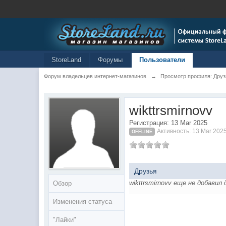
StoreLand
Форумы
Пользователи
Форум владельцев интернет-магазинов
→
Просмотр профиля: Друзь
wikttrsmirnovv
Регистрация: 13 Mar 2025
Активность: 13 Mar 202
OFFLINE
Друзья
wikttrsmirnovv еще не добавил 
Обзор
Изменения статуса
"Лайки"