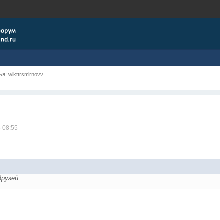
я: wikttrsmirnovv
5 08:55
друзей