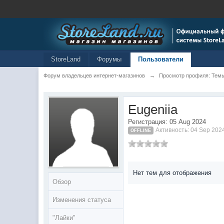
StoreLand
Форумы
Пользователи
Форум владельцев интернет-магазинов
→
Просмотр профиля: Темы:
Eugeniia
Регистрация: 05 Aug 2024
Активность: 04 Sep 202
OFFLINE
Нет тем для отображения
Обзор
Изменения статуса
"Лайки"