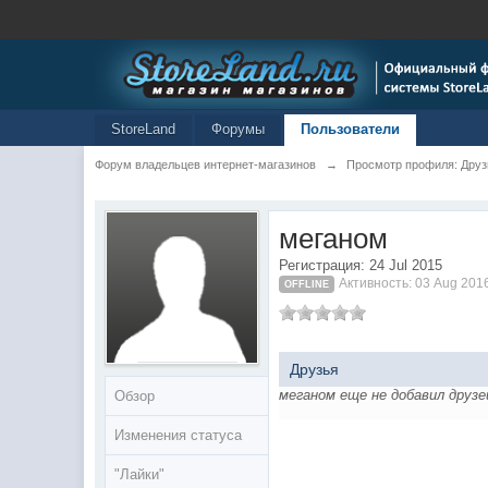
StoreLand
Форумы
Пользователи
Форум владельцев интернет-магазинов
→
Просмотр профиля: Друз
меганом
Регистрация: 24 Jul 2015
Активность: 03 Aug 201
OFFLINE
Друзья
меганом еще не добавил друзе
Обзор
Изменения статуса
"Лайки"