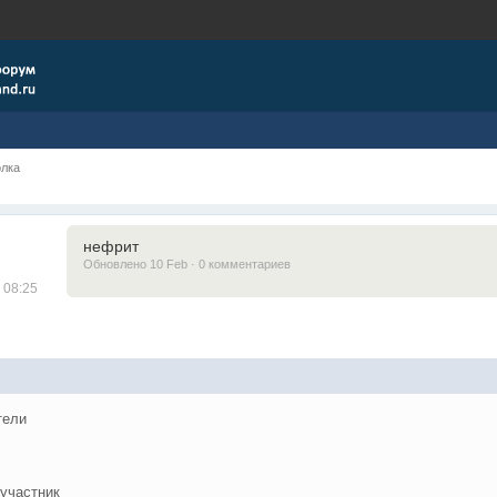
олка
нефрит
Обновлено 10 Feb · 0 комментариев
 08:25
тели
участник