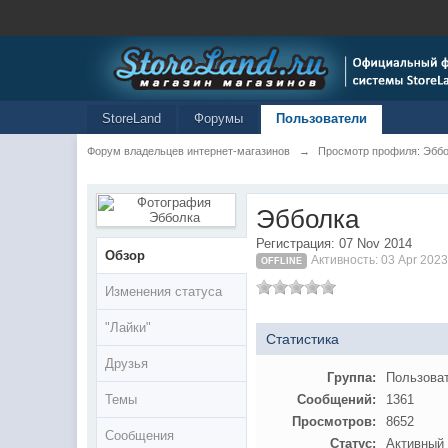
StoreLand
Форумы
Пользователи
Форум владельцев интернет-магазинов
→
Просмотр профиля: Эбб
Эбболка
Регистрация: 07 Nov 2014
Обзор
Активность: 03 Apr 2023
OFFLINE
Изменения статуса
"Лайки"
Статистика
Друзья
Группа:
Пользова
Темы
Сообщений:
1361
Просмотров:
8652
Сообщения
Статус:
Активный 