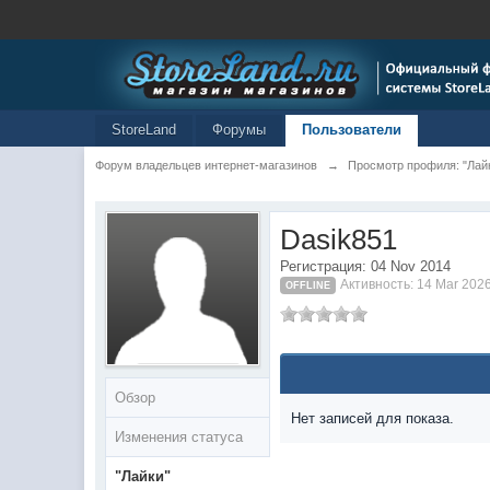
StoreLand
Форумы
Пользователи
Форум владельцев интернет-магазинов
→
Просмотр профиля: "Лайк
Dasik851
Регистрация: 04 Nov 2014
Активность: 14 Mar 202
OFFLINE
Обзор
Нет записей для показа.
Изменения статуса
"Лайки"