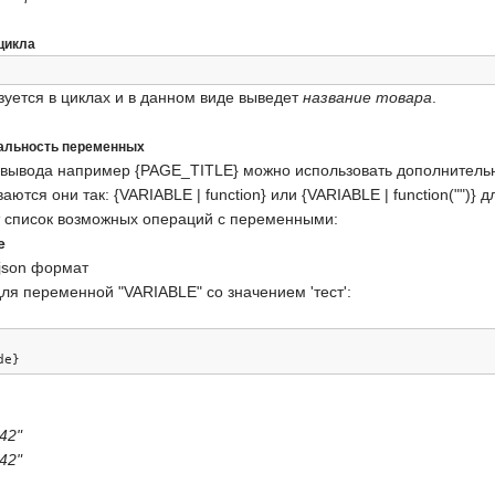
цикла
зуется в циклах и в данном виде выведет
название товара
.
альность переменных
вывода например {PAGE_TITLE} можно использовать дополнительн
тся они так: {VARIABLE | function} или {VARIABLE | function("")} 
 список возможных операций с переменными:
e
json формат
ля переменной "VARIABLE" со значением 'тест':
de
}
42"
42"