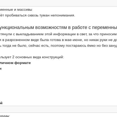
еменные и массивы
ёт пробиваться сквозь туман непонимания.
ункциональным возможностям в работе с переменны
о тянули с выкладыванием этой информации в свет, за что принос
 в разрозненном виде была готова в мае-июне, но никак руки не д
ь тогда не было, сейчас есть, поэтому постараюсь ёмко но без зан
льзует 2 основных вида конструкций:
зличном формате
и
ой
аницы