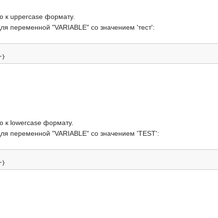
 к uppercase формату.
ля переменной "VARIABLE" со значением 'тест':
r
}
 к lowercase формату.
ля переменной "VARIABLE" со значением 'TEST':
r
}