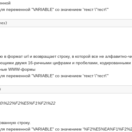
енной
я переменной "VARIABLE" со значением 'текст \"тест\"'
hes
}
в формат url и возвращает строку, в которой все не алфавитно-ч
ующими двумя 16-ричными цифрами и пробелами, кодированными ка
данные WWW-формы
я переменной "VARIABLE" со значением 'текст \"тест\"'
}
0\%22%F2%E5%F1%F2\%22
ованную строку.
 для переменной "VARIABLE" со значением '%F2%E5%EA%F1%F2