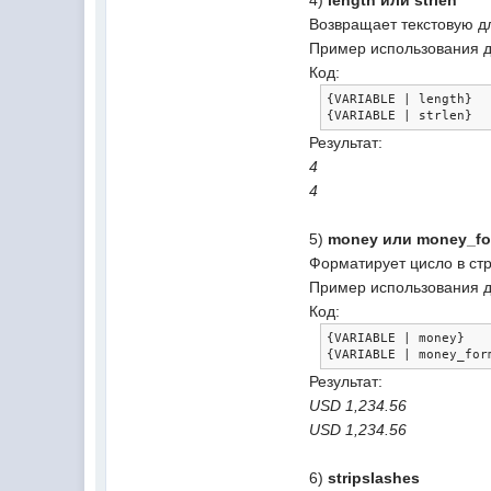
4)
length или strlen
Возвращает текстовую 
Пример использования д
Код:
{
VARIABLE 
|
 length
}
{
VARIABLE 
|
 strlen
}
Результат:
4
4
5)
money или money_fo
Форматирует цисло в ст
Пример использования д
Код:
{
VARIABLE 
|
 money
}
{
VARIABLE 
|
 money_for
Результат:
USD 1,234.56
USD 1,234.56
6)
stripslashes