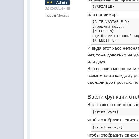
{
VARIABLE
}
32 сообщений
или например:
Город
Москва
{%
 IF VARIABLE 
%}
страшный
код...
{%
 ELSE 
%}
еще
более
страшный
ко
{%
 ENDIF 
%}
И видя этот хаос непоня
нет, тоже довольно не у
или двух.
Всё взвесив мы решили 
возможности каждому ре
сделали две простых, н
Ввели функции от
Вызываются они очень п
{
print_vars
}
чтобы отобразить список
{
print_arrays
}
чтобы отобразить список