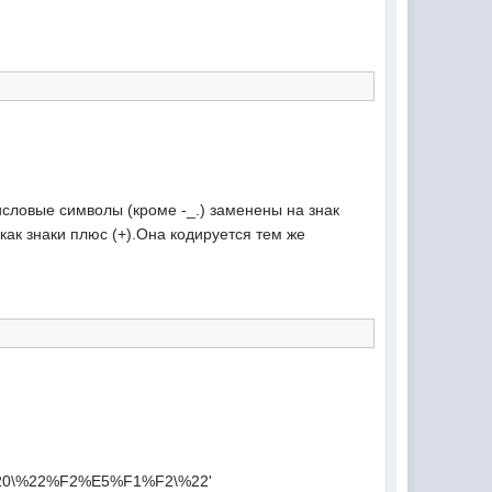
исловые символы (кроме -_.) заменены на знак
к знаки плюс (+).Она кодируется тем же
%20\%22%F2%E5%F1%F2\%22'