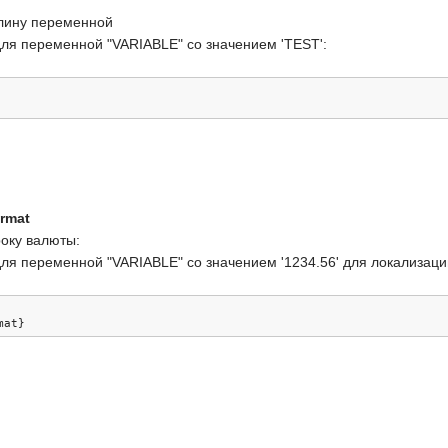
длину переменной
ля переменной "VARIABLE" со значением 'TEST':
rmat
року валюты:
ля переменной "VARIABLE" со значением '1234.56' для локализац
mat
}