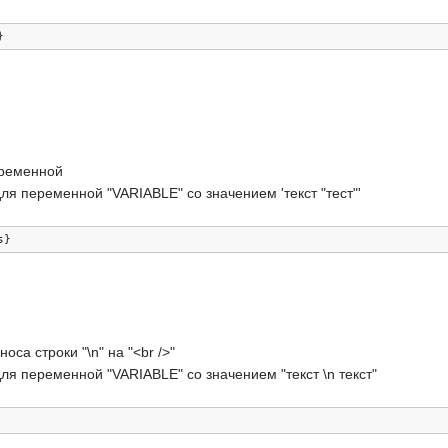
}
еременной
я переменной "VARIABLE" со значением 'текст "тест"'
s
}
оса строки "\n" на "<br />"
я переменной "VARIABLE" со значением "текст \n текст"