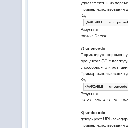
удаляет слэши из перем
Пример использования дл
Код:
{
VARIABLE 
|
 stripslas
Результат:
текст "тест"
7)
urlencode
Форматирует переменную 
процентов (%) с послед
способом, что и post 
Пример использования дл
Код:
{
VARIABLE 
|
 urlencode
Результат:
%F2%E5%EA%F1%F2%2
8)
urldecode
декодирует URL-закодир
Пример использования