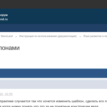
 StoreLand
→
Инструкция по использованию (документация)
→
Язык разметки и 
лонами
0 - 01:55
практике случается так что хочется изменить шаблон, сделать его
когда нужно понять что это за не понятные конструкции вида