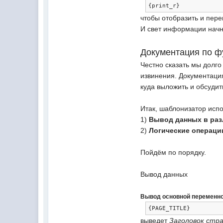
{
print_r
}
чтобы отобразить и пер
И свет информации начн
Документация по ф
Честно сказать мы долг
извинения. Документация
куда выложить и обсудит
Итак, шаблонизатор испо
1)
Вывод данных в ра
2)
Логические операци
Пойдём по порядку.
Вывод данных
Вывод основной переменн
{
PAGE_TITLE
}
выведет
Заголовок стр