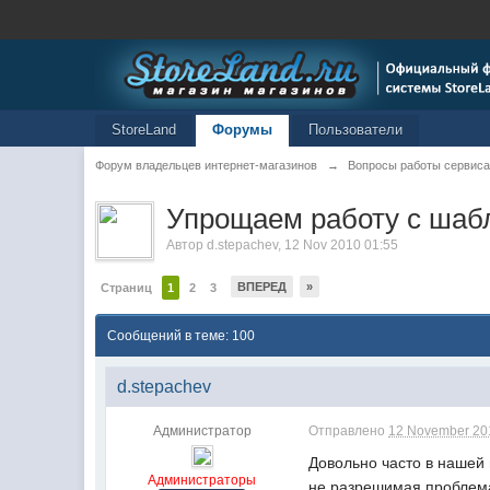
StoreLand
Форумы
Пользователи
Форум владельцев интернет-магазинов
→
Вопросы работы сервиса
Упрощаем работу с шаб
Автор
d.stepachev
,
12 Nov 2010 01:55
ВПЕРЕД
»
Страниц
1
2
3
Сообщений в теме: 100
d.stepachev
Администратор
Отправлено
12 November 201
Довольно часто в нашей 
Администраторы
не разрешимая проблема 