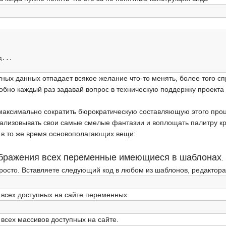
д...
тных данных отпадает всякое желание что-то менять, более того сп
добно каждый раз задавай вопрос в техническую поддержку проекта 
максимально сократить бюрократическую составляющую этого проц
ализовывать свои самые смелые фантазии и воплощать палитру кр
о в то же время основополагающих вещи:
ображения всех переменные имеющиеся в шаблонах
.
росто. Вставляете следующий код в любом из шаблонов, редактора
 всех доступных на сайте переменных.
 всех массивов доступных на сайте.