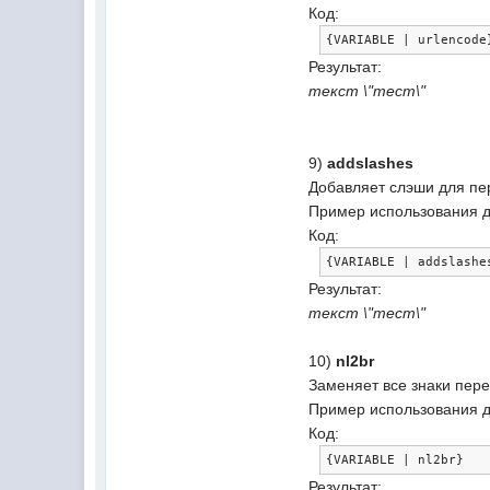
Код:
{
VARIABLE 
|
 urlencode
Результат:
текст \"тест\"
9)
addslashes
Добавляет слэши для п
Пример использования дл
Код:
{
VARIABLE 
|
 addslashe
Результат:
текст \"тест\"
10)
nl2br
Заменяет все знаки перен
Пример использования дл
Код:
{
VARIABLE 
|
 nl2br
}
Результат: