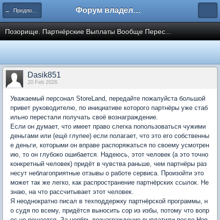
Форум владельцев интернет-магазинов
← Предложения по улучшению сервиса
Позорище. Партнёрские Выплаты Вообще Перес...
Dasik851
20 Feb 2026
Уважаемый персонал StoreLand, передайте пожалуйста большой
привет руководителю, по инициативе которого партнёры уже стаб
ильно перестали получать своё вознаграждение.
Если он думает, что имеет право слегка попользоваться чужими
деньгами или (ещё глупее) если полагает, что это его собственны
е деньги, которыми он вправе распоряжаться по своему усмотрен
ию, то он глубоко ошибается. Надеюсь, этот человек (а это точно
конкретный человек) придёт в чувства раньше, чем партнёры раз
несут неблагоприятные отзывы о работе сервиса. Произойти это
может так же легко, как распространение партнёрских ссылок. Не
знаю, на что рассчитывает этот человек.
Я неоднократно писал в техподдержку партнёрской программы, н
о судя по всему, придётся выносить сор из избы, потому что вопр
ос не решается. За ноябрь вознаграждение выплатили после Нов