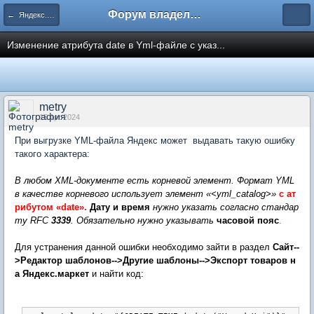
Форум владельцев интернет-магазинов
← Яндекс.Маркет
Изменение aтрибута date в Yml-файле с указ...
metry
15 Apr 2024
При выгрузке YML-файла Яндекс может выдавать такую ошибку
такого характера:
В любом XML-документе есть корневой элемент. Формат YML
в качестве корневого использует элемент «<yml_catalog>»
с ат
рибутом «date».
Дату и время
нужно указать согласно стандар
ту RFC
3339
. Обязательно нужно указывать
часовой пояс
.
Для устранения данной ошибки необходимо зайти в раздел
Сайт--
>Редактор шаблонов-->Другие шаблоны-->Экспорт товаров н
а Яндекс.маркет
и найти код: