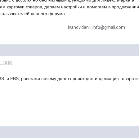
ервис с абсолютно бесплатными функциями для Яндекс Маркета
ем карточки товаров, делаем настройки и помогаем в продвижении
пользователей данного форума
ivanov.daniil.info@gmail.com
- 18:56
S и FBS, расскажи почему долго происходит индексация товара и 