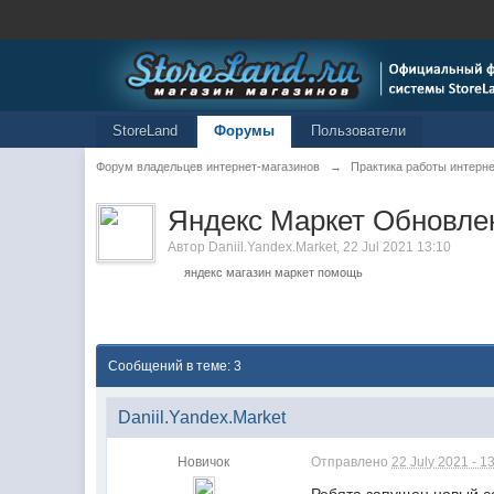
StoreLand
Форумы
Пользователи
Форум владельцев интернет-магазинов
→
Практика работы интерне
Яндекс Маркет Обновле
Автор
Daniil.Yandex.Market
,
22 Jul 2021 13:10
яндекс магазин маркет помощь
Сообщений в теме: 3
Daniil.Yandex.Market
Новичок
Отправлено
22 July 2021 - 1