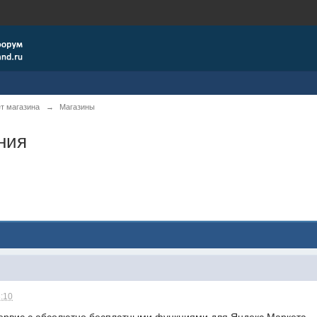
т магазина
→
Магазины
ния
3:10