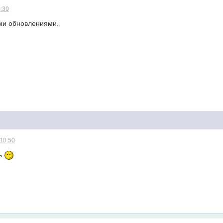
0:39
ими обновлениями.
 10:50
нь