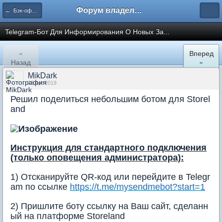
Форум владельцев интернет-магазинов
← Бэк-офис. Заказы
Telegram-Бот Для Информирования О Новых За...
«
Вперед
Назад
»
MikDark
23 Apr 2019
Решил поделиться небольшим ботом для Storel
and
Инструкция для стандартного подключения
(только оповещения администратора):
1) Отсканируйте QR-код или перейдите в Telegr
am по ссылке
https://t.me/mysendmebot?start=1
2) Пришлите боту ссылку на Ваш сайт, сделанн
ый на платформе Storeland