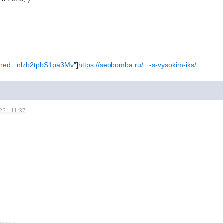
/red...nlzb2tpbS1pa3Mv
"]
https://seobomba.ru/...-s-vysokim-iks/
5 - 11:37