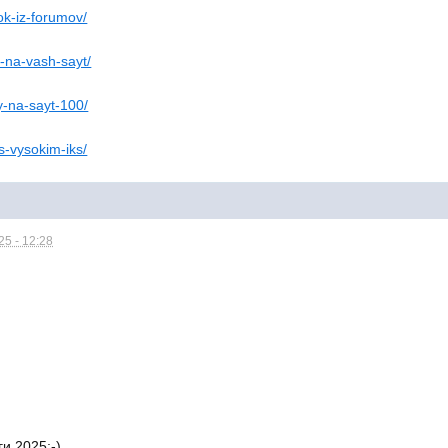
lok-iz-forumov/
v-na-vash-sayt/
ly-na-sayt-100/
-s-vysokim-iks/
5 - 12:28
и 2025;-)