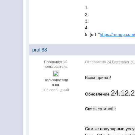
1.
2.
3.
4.
5. [url="
https://mmgp.com
profi88
Продвинутый
Отправлено
24 December 202
пользователь
Всем привет!
Пользователи
106 сообщений
24.12.
Обновление
Связь со мной :
Самые популярные услу