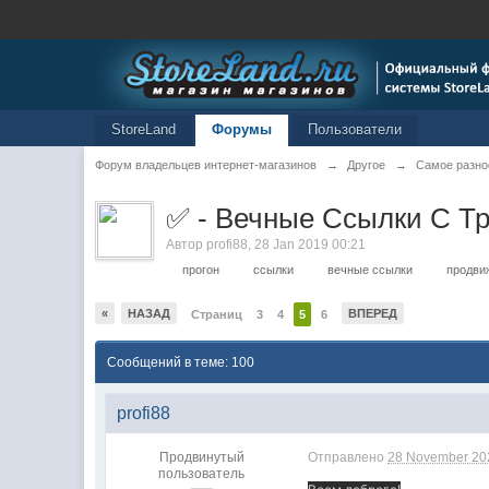
StoreLand
Форумы
Пользователи
Форум владельцев интернет-магазинов
→
Другое
→
Самое разно
✅ - Вечные Ссылки С Т
Автор
profi88
,
28 Jan 2019 00:21
прогон
ссылки
вечные ссылки
продви
«
НАЗАД
ВПЕРЕД
Страниц
3
4
5
6
Сообщений в теме: 100
profi88
Продвинутый
Отправлено
28 November 202
пользователь