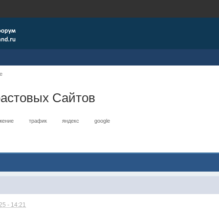
е
растовых Сайтов
жение
трафик
яндекс
google
5 - 14:21