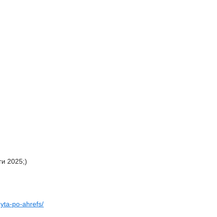
и 2025;)
ayta-po-ahrefs/