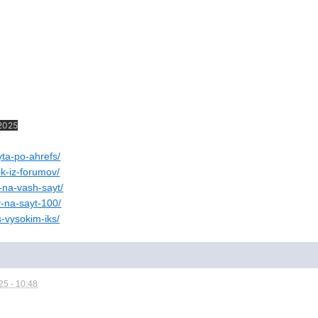
2025
yta-po-ahrefs/
ok-iz-forumov/
v-na-vash-sayt/
y-na-sayt-100/
s-vysokim-iks/
5 - 10:48