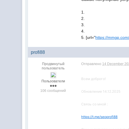
1.
2.
3.
4.
5. [url="
https://mmgp.com
profi88
Продвинутый
Отправлено
14 December 202
пользователь
Всем доброго!
Пользователи
106 сообщений
Обновление 14.12.2025
Связь со мной :
https://t.me/seoprofi88