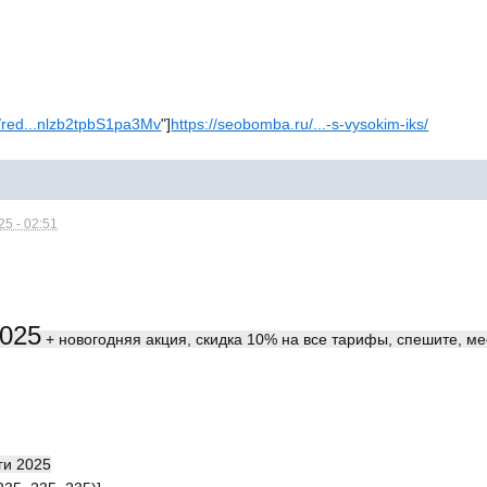
/red...nlzb2tpbS1pa3Mv
"]
https://seobomba.ru/...-s-vysokim-iks/
5 - 02:51
2025
+ новогодняя акция, скидка 10% на все тарифы, спешите, ме
ги 2025