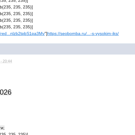
235, 235, 235)]
b(235, 235, 235)]
b(235, 235, 235)]
b(235, 235, 235)]
b(235, 235, 235)]
/red...nlzb2tpbS1pa3Mv
"]
https://seobomba.ru/...-s-vysokim-iks/
- 20:44
2026
ги;
235, 235, 235)]