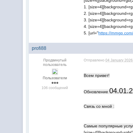
[size=4][background=rgb(
1. [size=4][background=rg
2. [size=4][background=rg
3. [size=4][background=rg
4. [size=4][background=rg
5. [url="
https://mmgp.com
profi88
Продвинутый
Отправлено
04 January 2026 
пользователь
Всем привет!
Пользователи
106 сообщений
04.01.
Обновление
Связь со мной :
Самые популярные услу
[size=4][background=rgb(