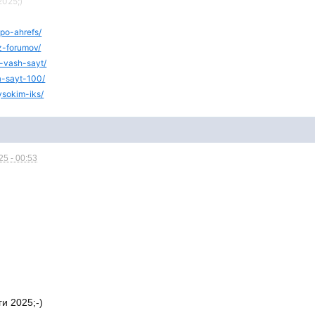
025;)
-po-ahrefs/
iz-forumov/
a-vash-sayt/
na-sayt-100/
vysokim-iks/
5 - 00:53
и 2025;-)