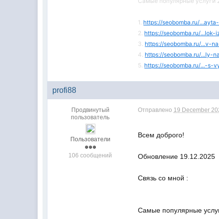
Самые популярные услуги 2
1.
https://seobomba.ru/...ayta
2.
https://seobomba.ru/...lok-
3.
https://seobomba.ru/...v-n
4.
https://seobomba.ru/...ly-
5.
https://seobomba.ru/...-s-
profi88
Продвинутый
Отправлено
19 December 202
пользователь
Всем доброго!
Пользователи
106 сообщений
Обновление 19.12.2025
Связь со мной :
Самые популярные услуг