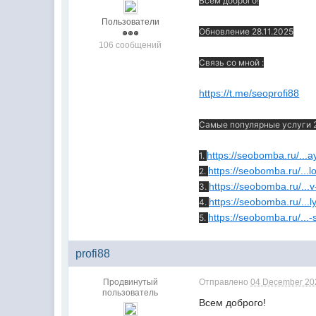
Всем доброго!
Пользователи
Обновление 28.11.2025
106 сообщений
Связь со мной :
https://t.me/seoprofi88
Самые популярные услуги 
https://seobomba.ru/...a
1.
https://seobomba.ru/...l
2.
https://seobomba.ru/...
3.
https://seobomba.ru/...l
4.
https://seobomba.ru/...-
5.
profi88
Продвинутый
Отправлено
04 December 202
пользователь
Всем доброго!