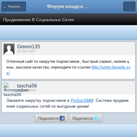
Форум владельцев интернет-магазинов
← Платное размещение в социальных сетях
Продвижение В Социальных Сетях
Greem135
31 Oct 2017
Отличный сайт по накрутке подписчиков , быстрый сервис, низкие ц
ены , высокое качество, переходите по ссылке
http://smm-favorite.xy
z/
tascha56
02 Sep 2024
Закажите накрутку подписчиков в
ProSocSMM
: Система продвиж
ения социальных сетей по выгодным ценам!
Поделится
Поделится