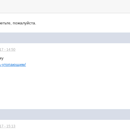
ветьте, пожалуйста.
7 - 14:50
му
ощь-утопающим/
7 - 15:13