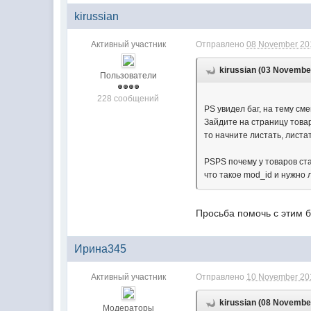
kirussian
Активный участник
Отправлено
08 November 201
kirussian (03 November
Пользователи
228 сообщений
PS увидел баг, на тему с
Зайдите на страницу тов
то начните листать, листа
PSPS почему у товаров ст
что такое mod_id и нужно 
Просьба помочь с этим б
Ирина345
Активный участник
Отправлено
10 November 201
kirussian (08 November
Модераторы