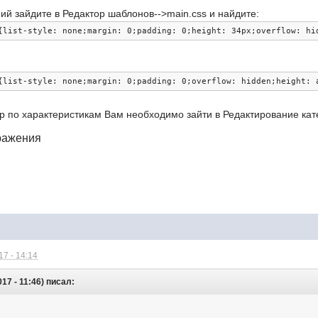
ий зайдите в Редактор шаблонов-->main.css и найдите:
{list-style: none;margin: 0;padding: 0;height: 34px;overflow: hi
{list-style: none;margin: 0;padding: 0;overflow: hidden;height: 
р по характеристикам Вам необходимо зайти в Редактирование кат
ражения
7 - 14:14
17 - 11:46) писал: