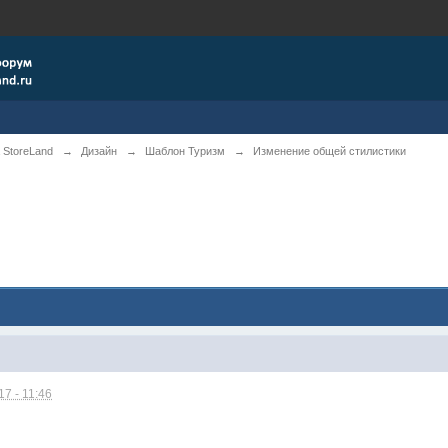
 StoreLand
→
Дизайн
→
Шаблон Туризм
→
Изменение общей стилистики
7 - 11:46