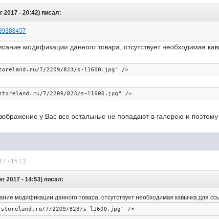
 2017 - 20:42) писал:
=139388457
писание модификации данного товара, отсутствует необходимая ка
toreland.ru/7/2209/823/s-l1600.jpg" />
storeland.ru/7/2209/823/s-l1600.jpg"
/>
зображение у Вас все остальные не попадают в галерею и поэтому
7 - 15:13
 2017 - 14:53) писал:
исание модификации данного товара, отсутствует необходимая кавычка для сс
.storeland.ru/7/2209/823/s-l1600.jpg" />