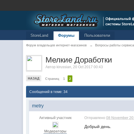
StoreLand
Форумы
Пользователи
Форум владельцев интернет-магазинов
→
Вопросы работы сервиса
Мелкие Доработки
Автор
kirussian
,
20 Oct 2017 00:43
НАЗАД
Страниц
1
2
Сообщений в теме: 34
metry
Активный участник
Отправлено
08 November 201
Добрый день.
Модераторы