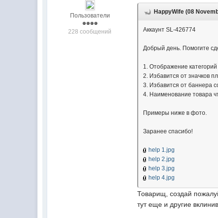
HappyWife (08 Novembe
Пользователи
Аккаунт SL-426774
228 сообщений
Добрый день. Помогите сд
1. О
тображение
категорий
2. Избавится от значков п
3. Избавится от баннера с
4. Наименование товара ч
Примеры ниже в фото.
Заранее спасибо!
help 1.jpg
help 2.jpg
help 3.jpg
help 4.jpg
Товарищ, создай пожалуй
тут еще и другие вклини