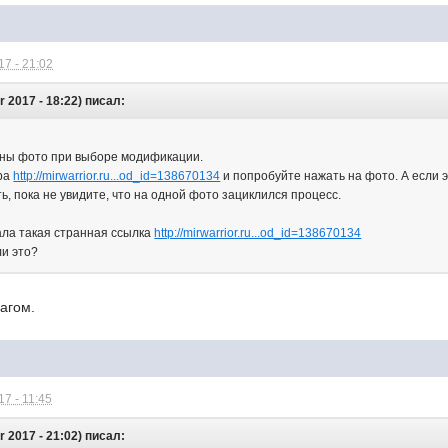
7 - 21:02
 2017 - 18:22) писал:
мены фото при выборе модификации.
ара
http://mirwarrior.ru...od_id=138670134
и попробуйте нажать на фото. А если э
ть, пока не увидите, что на одной фото зациклился процесс.
ала такая странная ссылка
http://mirwarrior.ru...od_id=138670134
ли это?
агом.
7 - 11:45
 2017 - 21:02) писал: