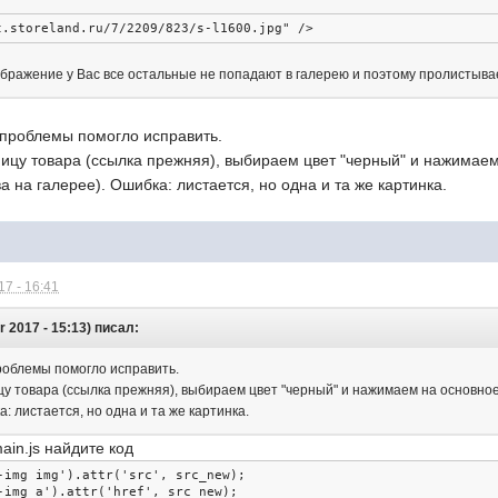
t.storeland.ru/7/2209/823/s-l1600.jpg"
/>
ображение у Вас все остальные не попадают в галерею и поэтому пролистыва
 проблемы помогло исправить.
ницу товара (ссылка прежняя), выбираем цвет "черный" и нажимае
а на галерее). Ошибка: листается, но одна и та же картинка.
7 - 16:41
 2017 - 15:13) писал:
роблемы помогло исправить.
цу товара (ссылка прежняя), выбираем цвет "черный" и нажимаем на основно
: листается, но одна и та же картинка.
ain.js найдите код
-img img'
).
attr
(
'src'
,
 src_new
);
-img a'
).
attr
(
'href'
,
 src_new
);