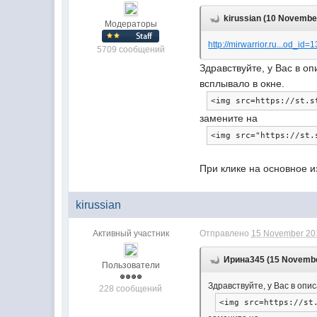
kirussian (10 November
Модераторы
http://mirwarrior.ru...od_id
5709 сообщений
Здравствуйте, у Вас в о
всплывало в окне.
<img
src
=
https://st.s
замените на
<img
src
=
"https://st.
При клике на основное и
kirussian
Активный участник
Отправлено
15 November 201
Ирина345 (15 November
Пользователи
Здравствуйте, у Вас в оп
228 сообщений
<img
src
=
https://st