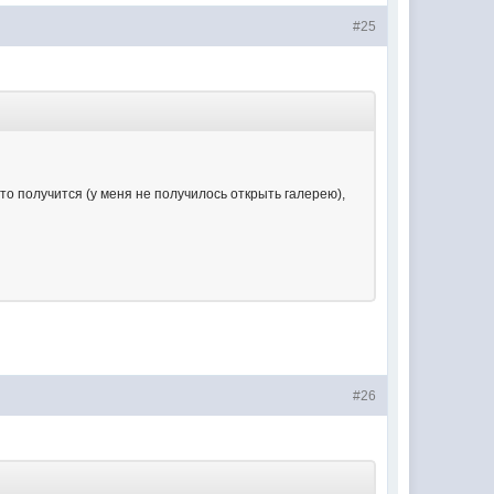
#25
то получится (у меня не получилось открыть галерею),
#26