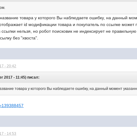
ом.
 название товара у которого Вы наблюдаете ошибку, на данный мо
" отображает id модификации товара и покупатель по ссылке може
 ссылки нельзя, но робот поисковик не индексирует не правильную с
сылку без "хвоста".
7 - 20:42
 2017 - 11:45) писал:
азвание товара у которого Вы наблюдаете ошибку, на данный момент указан
_id=139388457
7 - 14:53