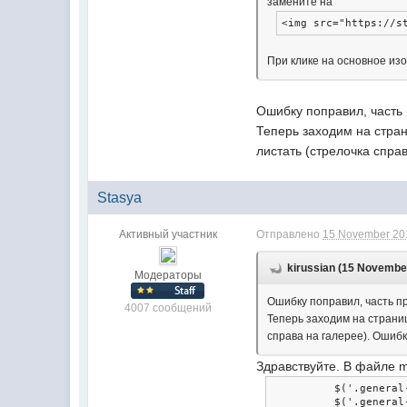
замените на
<img
src
=
"https://s
При клике на основное из
Ошибку поправил, часть
Теперь заходим на стра
листать (стрелочка справ
Stasya
Активный участник
Отправлено
15 November 201
kirussian (15 November
Модератоpы
Ошибку поправил, часть п
4007 сообщений
Теперь заходим на страни
справа на галерее). Ошибка
Здравствуйте. В файле m
          $
(
'.general
          $
(
'.general