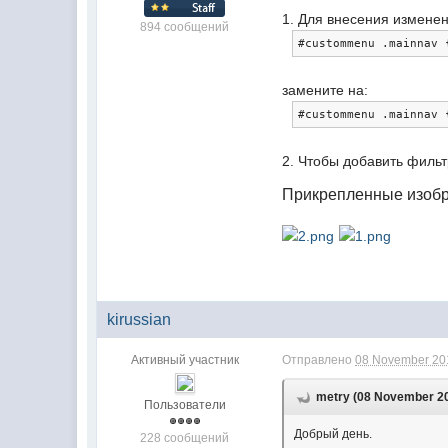
1. Для внесения изменен
894 сообщений
#custommenu .mainnav 
замените на:
#custommenu .mainnav 
2. Чтобы добавить фильт
Прикрепленные изоб
kirussian
Активный участник
Отправлено
08 November 201
metry (08 November 20
Пользователи
Добрый день.
228 сообщений