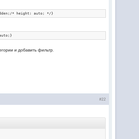
dden;/* height: auto; */}
auto;}
егории и добавить фильтр.
#22