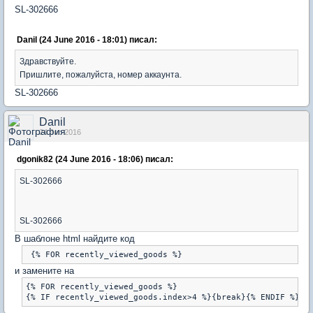
SL-302666
Danil (24 June 2016 - 18:01) писал:
Здравствуйте.
Пришлите, пожалуйста, номер аккаунта.
SL-302666
Danil
24 Jun 2016
dgonik82 (24 June 2016 - 18:06) писал:
SL-302666
SL-302666
В шаблоне html найдите код
 {% FOR recently_viewed_goods %}
и замените на
{% FOR recently_viewed_goods %}

{% IF recently_viewed_goods.index>4 %}{break}{% ENDIF %}