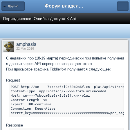
Форум владельцев интернет-магазинов
← Другие ошибки
Периодическая Ошибка Доступа К Api
amphasis
22 Mar 2016
С недавних пор (18-19 марта) периодически при попытке получени
я данных через API сервер не возвращает ответ.
При просмотре трафика Fiddler'ом получается следующее:
Request
POST http://xn----7sbcca6bi0ak9b0a6f.xn--p1ai/api/v1/orders
Content-Type: application/x-www-form-urlencoded

Host: xn----7sbcca6bi0ak9b0a6f.xn--p1ai

Content-Length: 56

Expect: 100-continue

Connection: Keep-Alive

Response