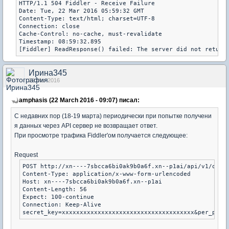
HTTP/1.1 504 Fiddler - Receive Failure

Date: Tue, 22 Mar 2016 05:59:32 GMT

Content-Type: text/html; charset=UTF-8

Connection: close

Cache-Control: no-cache, must-revalidate

Timestamp: 08:59:32.895

Ирина345
22 Mar 2016
amphasis (22 March 2016 - 09:07) писал:
С недавних пор (18-19 марта) периодически при попытке получени
я данных через API сервер не возвращает ответ.
При просмотре трафика Fiddler'ом получается следующее:
Request
POST http://xn----7sbcca6bi0ak9b0a6f.xn--p1ai/api/v1/order
Content-Type: application/x-www-form-urlencoded

Host: xn----7sbcca6bi0ak9b0a6f.xn--p1ai

Content-Length: 56

Expect: 100-continue

Connection: Keep-Alive
