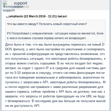
support
26 Mar 2016
amphasis (22 March 2016 - 11:21) писал:
Что вы имеете ввиду? Получить новый секретный ключ?
PS Попробовал с новым ключом - ситуация никак не меняется, боле
е чем в половине случаев сервер ничего не возвращает.
Дело было в том, что мы были вынуждены переехать на новый D
DOS фильтр, у него были настройки по умолчанию и скопировать
их с прошлой конфигрурации не представлялось возможным, отч
его получилась ситуация, что некоторые роботы блокировались, к
оторых можно считать хорошими. В их число входил бот яндекс.
метрки, он ходит с одного IP и в среднем для нашей системы дел
ал по 5-10 запросов в секунду, отчего система фильтрации посчи
тала его поведение аномальным и заблокировала, аналогично по
лучалось с запросами к API, некоторые роботы блокировались. М
ы почти неделю настраивали с ними различные разрешения для
нашего сервиса, сейчас проблем с API быть не должно, они нас з
аверили, что запросы от роботов приходящих на эти URL не буду
т блокироваться. В последние дни мы больше не получали жалоб
на не доступность API.