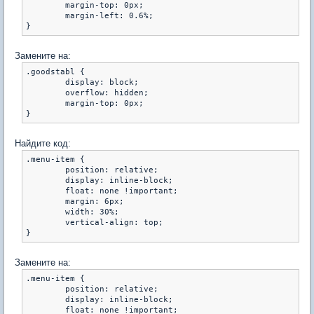
	margin-top: 0px;

	margin-left: 0.6%;

Замените на:
.goodstabl {

	display: block;

	overflow: hidden;

	margin-top: 0px;

Найдите код:
.menu-item {

	position: relative;

	display: inline-block;

	float: none !important;

	margin: 6px;

	width: 30%;

	vertical-align: top;

Замените на:
.menu-item {

	position: relative;

	display: inline-block;

	float: none !important;
