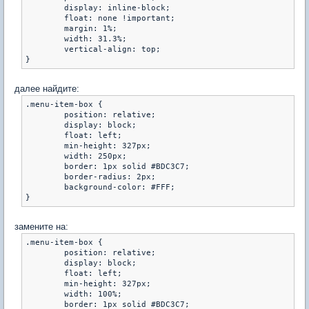
	display: inline-block;

	float: none !important;

	margin: 1%;

	width: 31.3%;

	vertical-align: top;

далее найдите:
.menu-item-box {

	position: relative;

	display: block;

	float: left;

	min-height: 327px;

	width: 250px;

	border: 1px solid #BDC3C7;

	border-radius: 2px;

	background-color: #FFF;

замените на:
.menu-item-box {

	position: relative;

	display: block;

	float: left;

	min-height: 327px;

	width: 100%;

	border: 1px solid #BDC3C7;
