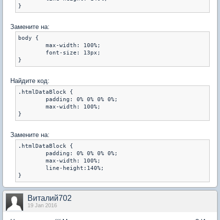
Замените на:
body {

	max-width: 100%;

	font-size: 13px;

Найдите код:
.htmlDataBlock {

	padding: 0% 0% 0% 0%;

	max-width: 100%;

Замените на:
.htmlDataBlock {

	padding: 0% 0% 0% 0%;

	max-width: 100%;

	line-height:140%;

Виталий702
19 Jan 2016