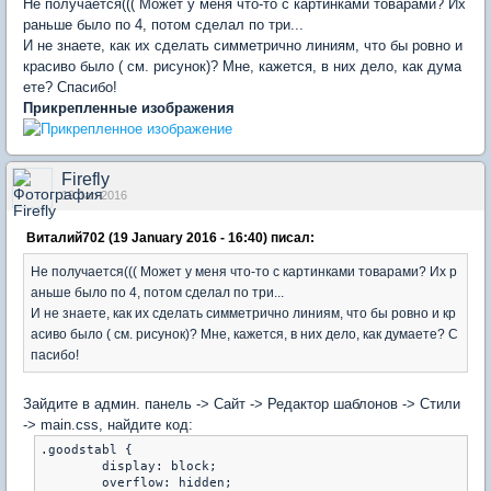
Не получается((( Может у меня что-то с картинками товарами? Их
раньше было по 4, потом сделал по три...
И не знаете, как их сделать симметрично линиям, что бы ровно и
красиво было ( см. рисунок)? Мне, кажется, в них дело, как дума
ете? Спасибо!
Прикрепленные изображения
Firefly
19 Jan 2016
Виталий702 (19 January 2016 - 16:40) писал:
Не получается((( Может у меня что-то с картинками товарами? Их р
аньше было по 4, потом сделал по три...
И не знаете, как их сделать симметрично линиям, что бы ровно и кр
асиво было ( см. рисунок)? Мне, кажется, в них дело, как думаете? С
пасибо!
Зайдите в админ. панель -> Сайт -> Редактор шаблонов -> Стили
-> main.css, найдите код:
.goodstabl {

	display: block;

	overflow: hidden;
