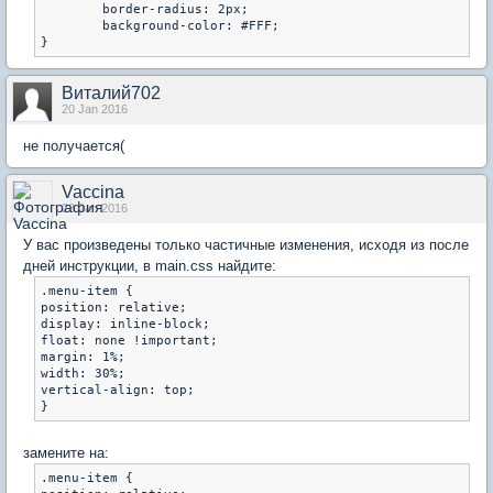
	border-radius: 2px;

	background-color: #FFF;

Виталий702
20 Jan 2016
не получается(
Vaccina
23 Jan 2016
У вас произведены только частичные изменения, исходя из после
дней инструкции, в main.css найдите:
.menu-item {

position: relative;

display: inline-block;

float: none !important;

margin: 1%;

width: 30%;

vertical-align: top;

замените на:
.menu-item {
