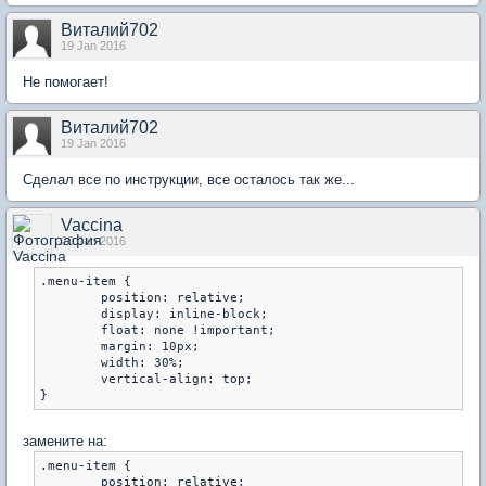
Виталий702
19 Jan 2016
Не помогает!
Виталий702
19 Jan 2016
Сделал все по инструкции, все осталось так же...
Vaccina
20 Jan 2016
.menu-item {

	position: relative;

	display: inline-block;

	float: none !important;

	margin: 10px;

	width: 30%;

	vertical-align: top;

замените на:
.menu-item {

	position: relative;
