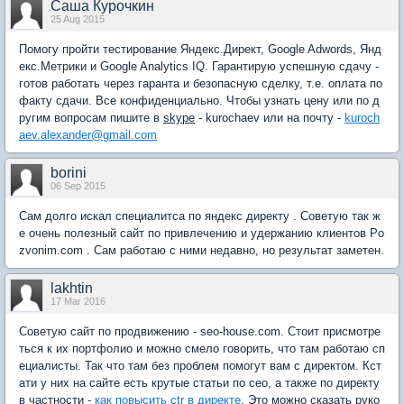
Саша Курочкин
25 Aug 2015
Помогу пройти тестирование Яндекс.Директ, Google Adwords, Янд
екс.Метрики и Google Analytics IQ. Гарантирую успешную сдачу -
готов работать через гаранта и безопасную сделку, т.е. оплата по
факту сдачи. Все конфиденциально. Чтобы узнать цену или по д
ругим вопросам пишите в
skype
- kurochaev или на почту -
kuroch
aev.alexander@gmail.com
borini
06 Sep 2015
Сам долго искал специалитса по яндекс директу . Советую так ж
е очень полезный сайт по привлечению и удержанию клиентов Po
zvonim.com . Сам работаю с ними недавно, но результат заметен.
lakhtin
17 Mar 2016
Советую сайт по продвижению - seo-house.com. Стоит присмотре
ться к их портфолио и можно смело говорить, что там работаю сп
ециалисты. Так что там без проблем помогут вам с директом. Кст
ати у них на сайте есть крутые статьи по сео, а также по директу
в частности -
как повысить ctr в директе
. Это можно сказать руко