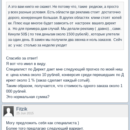
А это вам никто не скажет. Не потому что, такие редиски, а просто
у всех разные условия. Есть области где реклама стоит достаточно
дорого, конкуренция большая. В других областях клики стоят копей
ки. Плюс еще многое будет зависить от настроек вашего директ
а. Но для примера дам случай. Мы делали рекламу ( давно). , сами.
Кинули 50$ ( по тем деньгам около 1500 рубелй) , которые улетели
за один день. В замен мы получили два звонка и ноль заказов. Сейч
ас у нас столько за неделю уходит
Спасибо за ответ!
Я вот что имел в виду.
Специалист по Директ дает мне следующий прогноз по моей ниш
е: цена клика около 10 рублей, конверсия среди перешедших по Д
ирект около 1 % (заказ сделает каждый сотый).
Таким образом, получается, что стоимость одного заказа около 1
000 рублей.
Это нормальная сумма?
Fitzik
25 Jun 2015
Могу предложить себя как специалиста )
Более того предлагаю следующий вариант.