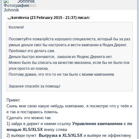
Johnnik
24 Feb 2015
korolevsa (23 February 2015 - 21:37) писал:
Коллеги!
Посоветуйте пожалуйста хорошего специалиста, который бы за раз
умные деньги смог бы настроить и вести кампании в Яндек.Директ.
Пробовал это делать сам.
Деньги быстро кончаются, заказов из Яндекс.Директа нет.
Можно было бы списать на качество магазина, если бы не было пок
упок просто из поиска.
Поэтому думаю, что что-то не так было с моими кампаниям.
Заранее спасибо за помощь!
Привет.
Скинь мне свою какую нибудь компанию, я посмотрю что у тебя н
е так и постараюсь помочь.
Сделать это можно так:
1) зайди в директ и нажми ссылку
Управление кампаниями с по
мощью XLS/XLSX
внизу слева
2) выбери пункт:
Выгрузка в XLS/XLSX
и выбери не эффективну