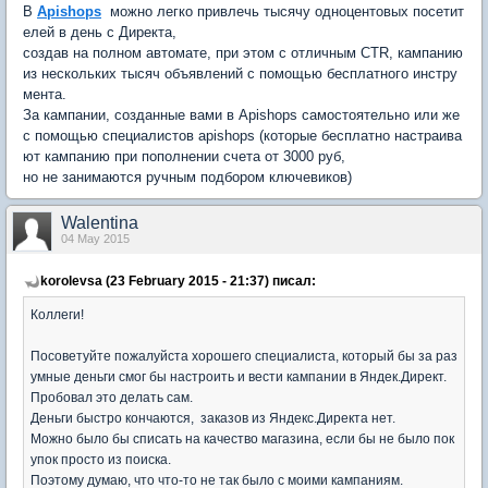
В
Apishops
можно легко привлечь тысячу одноцентовых посетит
елей в день с Директа,
создав на полном автомате, при этом с отличным CTR, кампанию
из нескольких тысяч объявлений с помощью бесплатного инстру
мента.
За кампании, созданные вами в Apishops самостоятельно или же
с помощью специалистов apishops (которые бесплатно настраива
ют кампанию при пополнении счета от 3000 руб,
но не занимаются ручным подбором ключевиков)
Walentina
04 May 2015
korolevsa (23 February 2015 - 21:37) писал:
Коллеги!
Посоветуйте пожалуйста хорошего специалиста, который бы за раз
умные деньги смог бы настроить и вести кампании в Яндек.Директ.
Пробовал это делать сам.
Деньги быстро кончаются, заказов из Яндекс.Директа нет.
Можно было бы списать на качество магазина, если бы не было пок
упок просто из поиска.
Поэтому думаю, что что-то не так было с моими кампаниям.