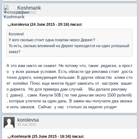
Koshmarik
25 Jun 2015
korolevsa (24 June 2015 - 20:16) писал:
Коллеги!
У кого сколько стоит одна покупка через Директ?
То есть, сколько вложений на Директ приходится на один успешный
заказ?
А это вам никто не скажет. Не потому что, такие редиски, а прост
о у всех разные условия. Есть области где реклама стоит доста
точно дорого, конкуренция большая. В других областях клики сто
ят копейки. Плюс еще многое будет зависить от настроек вашег
о директа. Но для примера дам случай. Мы делали рекламу
( давно). , сами. Кинули 50$ ( по тем деньгам около 1500 рубелй)
, которые улетели за один день. В замен мы получили два звонка
и ноль заказов. Сейчас у нас столько за неделю уходит
korolevsa
25 Jun 2015
Koshmarik (25 June 2015 - 16:34) писал: