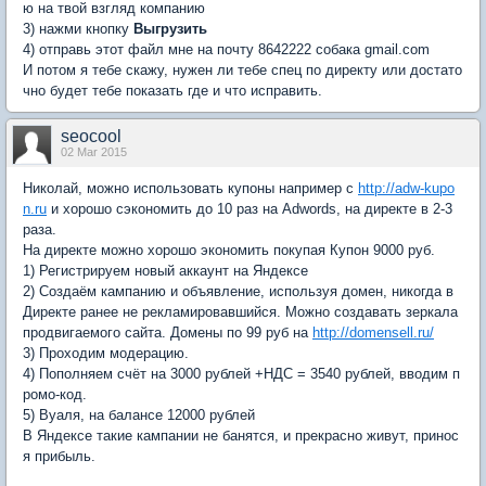
ю на твой взгляд компанию
3) нажми кнопку
Выгрузить
4) отправь этот файл мне на почту 8642222 собака gmail.com
И потом я тебе скажу, нужен ли тебе спец по директу или достато
чно будет тебе показать где и что исправить.
seocool
02 Mar 2015
Николай, можно использовать купоны например с
http://adw-kupo
n.ru
и хорошо сэкономить до 10 раз на Adwords, на директе в 2-3
раза.
На директе можно хорошо экономить покупая Купон 9000 руб.
1) Регистрируем новый аккаунт на Яндексе
2) Создаём кампанию и объявление, используя домен, никогда в
Директе ранее не рекламировавшийся. Можно создавать зеркала
продвигаемого сайта. Домены по 99 руб на
http://domensell.ru/
3) Проходим модерацию.
4) Пополняем счёт на 3000 рублей +НДС = 3540 рублей, вводим п
ромо-код.
5) Вуаля, на балансе 12000 рублей
В Яндексе такие кампании не банятся, и прекрасно живут, принос
я прибыль.