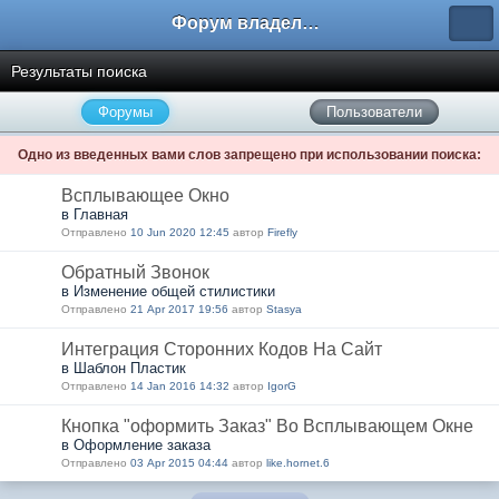
Форум владельцев интернет-магазинов
Результаты поиска
Форумы
Пользователи
Одно из введенных вами слов запрещено при использовании поиска:
Всплывающее Окно
в Главная
Отправлено
10 Jun 2020 12:45
автор
Firefly
Обратный Звонок
в Изменение общей стилистики
Отправлено
21 Apr 2017 19:56
автор
Stasya
Интеграция Сторонних Кодов На Сайт
в Шаблон Пластик
Отправлено
14 Jan 2016 14:32
автор
IgorG
Кнопка "оформить Заказ" Во Всплывающем Окне
в Оформление заказа
Отправлено
03 Apr 2015 04:44
автор
like.hornet.6