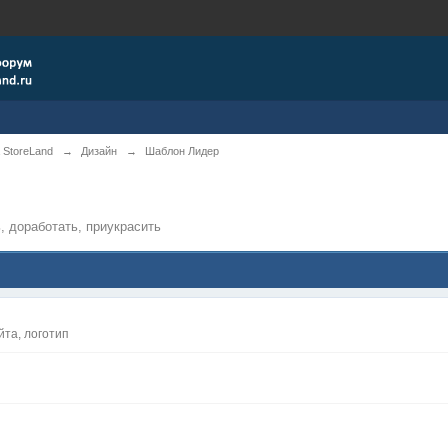
 StoreLand
→
Дизайн
→
Шаблон Лидер
, доработать, приукрасить
йта, логотип