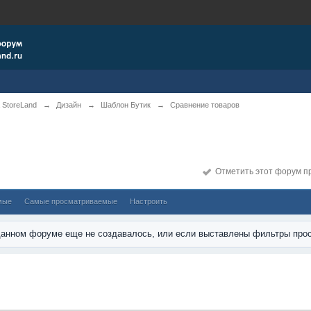
 StoreLand
→
Дизайн
→
Шаблон Бутик
→
Сравнение товаров
Отметить этот форум п
мые
Самые просматриваемые
Настроить
 данном форуме еще не создавалось, или если выставлены фильтры прос