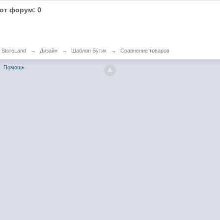
от форум: 0
 StoreLand
→
Дизайн
→
Шаблон Бутик
→
Сравнение товаров
Помощь