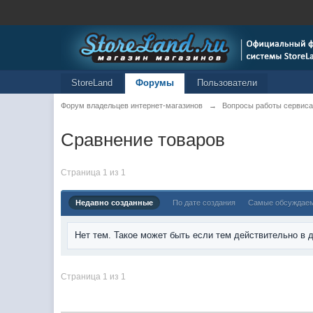
StoreLand
Форумы
Пользователи
Форум владельцев интернет-магазинов
→
Вопросы работы сервиса
Сравнение товаров
Страница 1 из 1
Недавно созданные
По дате создания
Самые обсуждае
Нет тем. Такое может быть если тем действительно в
Страница 1 из 1