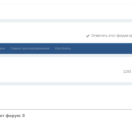
Отметить этот форум п
мые
Самые просматриваемые
Настроить
1193
от форум: 0