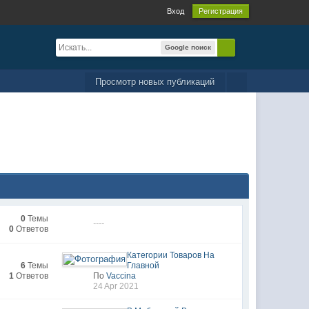
Вход
Регистрация
Google поиск
Просмотр новых публикаций
0
Темы
----
0
Ответов
Категории Товаров На
6
Темы
Главной
1
Ответов
По
Vaccina
24 Apr 2021