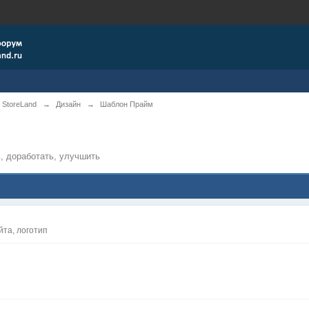
 StoreLand
→
Дизайн
→
Шаблон Прайм
, доработать, улучшить
йта, логотип