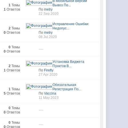
В Мобильной Версии
1
Темы
Вывоз По...
1
Ответов
По
metry
22 Sep 2020
Исправление Ошибки:
2
Темы
Недопус...
0
Ответов
По
metry
08 Jul 2020
0
Темы
----
0
Ответов
Установка Виджета
2
Темы
Пунктов В...
1
Ответов
По
Firefly
27 Apr 2020
Обязательная
1
Темы
Регистрация По...
5
Ответов
По
Vaccina
11 May 2023
0
Темы
----
0
Ответов
0
Темы
----
0
Ответов