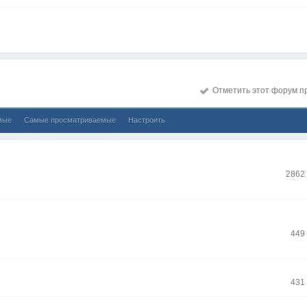
Отметить этот форум п
мые
Самые просматриваемые
Настроить
2862
449
431