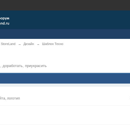
 StoreLand
→
Дизайн
→
Шаблон Техно
, доработать, приукрасить
йта, логотип