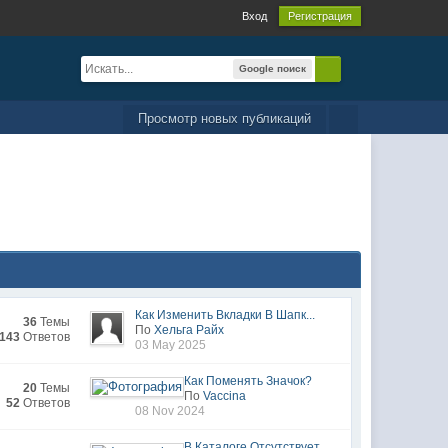
Вход
Регистрация
Google поиск
Просмотр новых публикаций
Как Изменить Вкладки В Шапк...
36
Темы
По
Хельга Райх
143
Ответов
03 May 2025
Как Поменять Значок?
20
Темы
По
Vaccina
52
Ответов
08 Nov 2024
В Каталоге Отсутствует