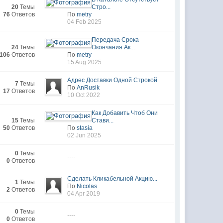
20
Темы
Стро...
76
Ответов
По
metry
04 Feb 2025
Передача Срока
24
Темы
Окончания Ак...
106
Ответов
По
metry
15 Aug 2025
Адрес Доставки Одной Строкой
7
Темы
По
AnRusik
17
Ответов
10 Oct 2022
Как Добавить Чтоб Они
15
Темы
Стави...
50
Ответов
По
stasia
02 Jun 2025
0
Темы
----
0
Ответов
Сделать Кликабельной Акцию...
1
Темы
По
Nicolas
2
Ответов
04 Apr 2019
0
Темы
----
0
Ответов