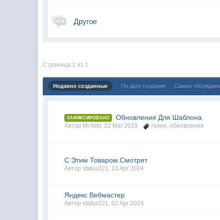
Другое
Страница 1 из 1
Недавно созданные
По дате создания
Самые обсуждае
Обновления Для Шаблона
ЗАФИКСИРОВАНО
Автор
Mr.Nito
,
22 Mar 2019
техно
,
обновления
С Этим Товаром Смотрят
Автор
status321
,
13 Apr 2024
Яндекс Вебмастер
Автор
status321
,
02 Apr 2024