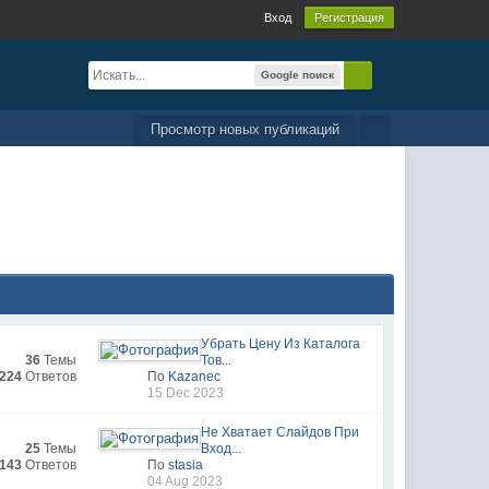
Вход
Регистрация
Google поиск
Просмотр новых публикаций
Убрать Цену Из Каталога
36
Темы
Тов...
224
Ответов
По
Kazanec
15 Dec 2023
Не Хватает Слайдов При
25
Темы
Вход...
143
Ответов
По
stasia
04 Aug 2023