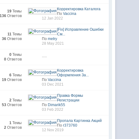
Корректировка Каталога
19
Темы
По
Vaccina
136
Ответов
12 Jan 2022
[Fix] Исправление Ошибки
11
Темы
См...
36
Ответов
По
metry
28 May 2021
0
Темы
----
0
Ответов
Корректировка
6
Темы
Оформления За...
19
Ответов
По
Vaccina
03 Dec 2021
Правка Формы
2
Темы
Регистрации
53
Ответов
По
Dimarik55
03 Feb 2022
Пропала Картинка Акций
1
Темы
По
r373760
2
Ответов
12 Nov 2019