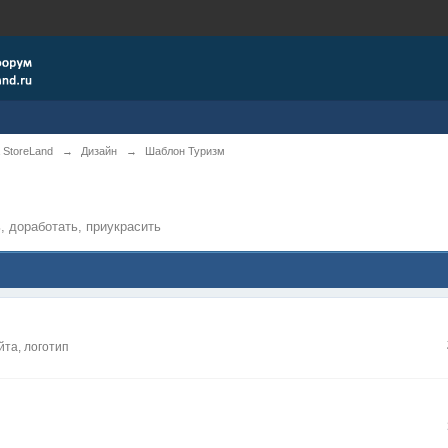
 StoreLand
→
Дизайн
→
Шаблон Туризм
, доработать, приукрасить
йта, логотип