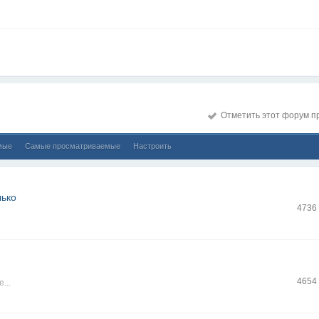
Отметить этот форум п
мые
Самые просматриваемые
Настроить
лько
4736
4654
...