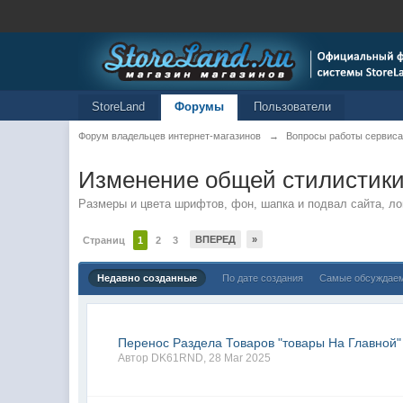
StoreLand
Форумы
Пользователи
Форум владельцев интернет-магазинов
→
Вопросы работы сервиса
Изменение общей стилистик
Размеры и цвета шрифтов, фон, шапка и подвал сайта, ло
ВПЕРЕД
»
Страниц
1
2
3
Недавно созданные
По дате создания
Самые обсуждае
Перенос Раздела Товаров "товары На Главной" 
Автор
DK61RND
,
28 Mar 2025