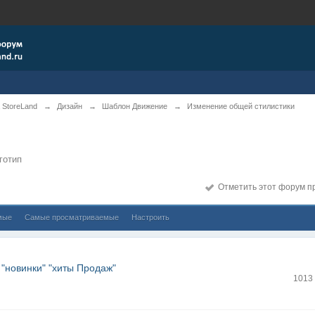
 StoreLand
→
Дизайн
→
Шаблон Движение
→
Изменение общей стилистики
и
готип
Отметить этот форум п
мые
Самые просматриваемые
Настроить
"новинки" "хиты Продаж"
1013