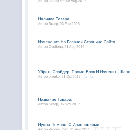
Автор
DenisOFF
,
06 Aug 2017
Наличие Товара.
Автор
Scarp
,
03 Feb 2018
Изменения На Главной Странице Сайта
Автор
Ovottona
,
11 Aug 2016
Убрать Слайдер, Промо-Блок И Изменить Шапк
Автор
bronko
,
21 Oct 2017
1
2
Название Товара.
Автор
Scarp
,
05 Nov 2017
Нужна Помощь С Изменениями.
Автор
Venom_Den
,
25 Aug 2015
1
2
3
11 →