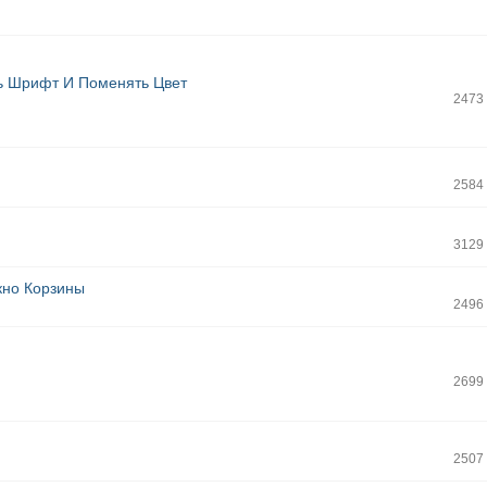
ь Шрифт И Поменять Цвет
2473
2584
3129
кно Корзины
2496
2699
2507